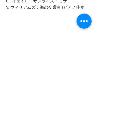
O. イェイロ：サンライズ・ミサ
V. ウィリアムズ：海の交響曲 (ピアノ伴奏)
この公演をシェア
Telephone Number
+81-267-31-0191
E-mail address
p.t.y.orch@gmail.com
Contact form