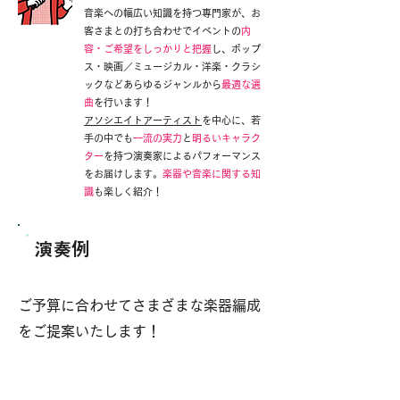
音楽への幅広い知識を持つ専門家が、お
客さまとの打ち合わせでイベントの
内
容・ご希望をしっかりと把握
し、ポップ
ス・映画／ミュージカル・洋楽・クラシ
ックなどあらゆるジャンルから
最適な選
曲
を行います！
アソシエイトアーティスト
を中心に、若
手の中でも
一流の実力
と
明るいキャラク
ター
を持つ演奏家によるパフォーマンス
をお届けします。
楽器や音楽に関する知
識
も楽しく紹介！
演奏例
ご予算に合わせてさまざまな楽器編成
をご提案いたします！