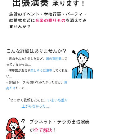
出張演奏
承ります！
施設のイベント・学校行事・パーティ・
結婚式などに
音楽の贈りもの
を添えてみ
ませんか？
こんな経験はありませんか？​​
- 選曲をおまかせしたけど、
場の雰囲気
に合
っていなかった…
- 演奏家があまり
楽しそうに演奏
してくれな
い…
- お話(トーク)も聞いてみたかったけど、
演
奏だけ
だった…
「せっかく依頼したのに、
いまいち盛り
上がらなかった…
」​
​プラネット・テラの出張演奏
が
全て解決
！