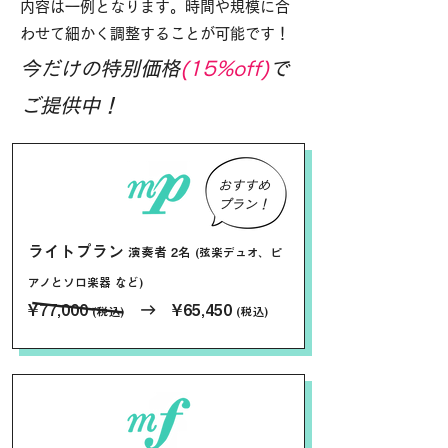
内容は一例となります。時間や規模に合
わせて細かく調整することが可能です！
​今だけの特別価格
(15%off)
で
ご提供中！
おすすめ
​プラン！
ライトプラン
演奏者 2名
(弦楽デュオ、ピ
アノとソロ楽器 など)
─​─​─​
¥77,000
→ ¥65,450
(税込)
(税込)