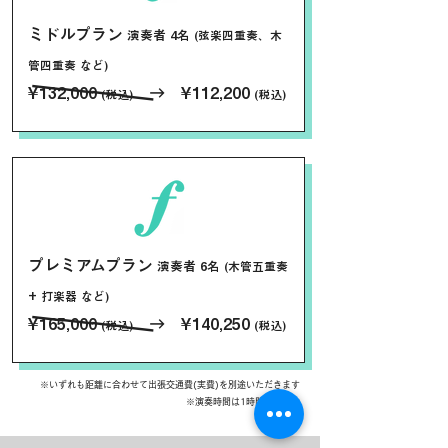
ミドルプラン
演奏者 4名
(弦楽四重奏、木
管四重奏 など)
────
¥132,000
→ ¥112,200
(税込)
(税込)
プレミアムプラン
演奏者 6名
(木管五重奏
+ 打楽器 など)
────
¥165,000
→ ¥140,250
(税込)
(税込)
※いずれも距離に合わせて出張交通費(実費)を別途いただきます
※演奏時間は1時間とします