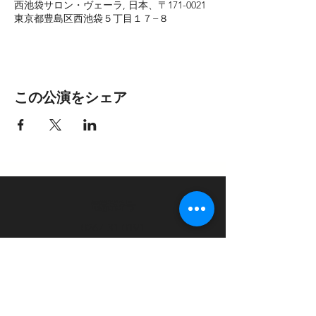
西池袋サロン・ヴェーラ, 日本、〒171-0021
東京都豊島区西池袋５丁目１７−８
この公演をシェア
電話番号
0267-31-0191
​メールアドレス
p.t.y.orch@gmail.com
お問い合わせフォーム