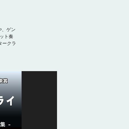
や、ゲン
ット奏
タークラ